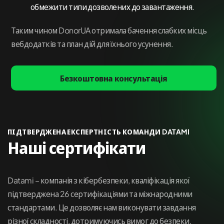
обмежити типи дозволених до завантаження.
Таким чином DonorUA отримала бачення слабких місць
вебдодатків та план дій для їхнього усунення.
Безкоштовна консультація
ПІДТВЕРДЖЕНА ЕКСПЕРТНІСТЬ КОМАНДИ DATAMI
Наші сертифікати
Datami – компанія з кібербезпеки, кваліфікація якої
підтверджена 26 сертифікаціями та міжнародними
стандартами. Це дозволяє нам виконувати завдання
різної складності, дотримуючись вимог до безпеки,