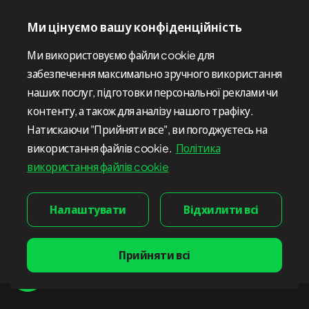
Ми цінуємо вашу конфіденційність
Ми використовуємо файли cookie для
забезпечення максимально зручного використання
наших послуг, підготовки персональної реклами чи
контенту, а також для аналізу нашого трафіку.
Натискаючи "Прийняти все", ви погоджуєтесь на
використання файлів cookie.
Політика
використання файлів cookie
Отримати консультацію
Налаштувати
Відхилити всі
Надсилаючи цю форму, я підтверджую, що прочитав і
погоджуюся з
Політикою конфіденційності
Прийняти всі