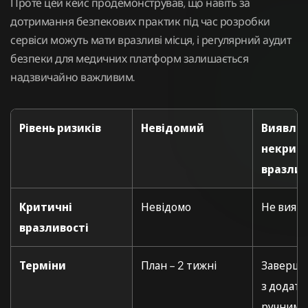
Проте цей кейс продемонстрував, що навіть за
дотримання безпекових практик під час розробки
сервіси можуть мати вразливі місця, і регулярний аудит
безпеки для медичних платформ залишається
надзвичайно важливим.
Рівень ризиків
Невідомий
Виявлен
некрит
вразли
Критичні
Невідомо
Не вияв
вразливості
Терміни
План – 2 тижні
Заверше
з додат
ручним а