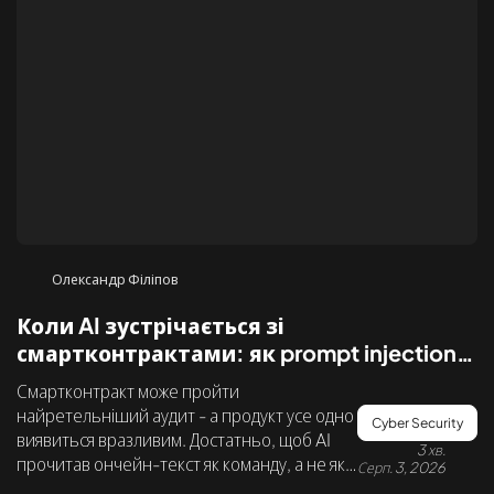
Олександр Філіпов
Коли AI зустрічається зі
смартконтрактами: як prompt injection
створює нову поверхню атаки у Web3
Смартконтракт може пройти
найретельніший аудит - а продукт усе одно
Cyber Security
виявиться вразливим. Достатньо, щоб AI
3 хв.
прочитав ончейн-текст як команду, а не як
Серп. 3, 2026
дані. Розбираємо новий клас ризиків на