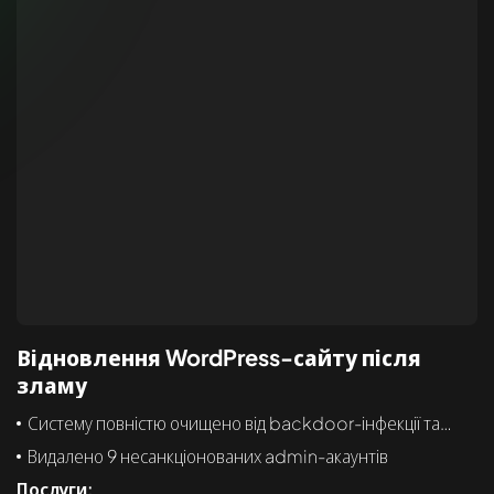
Відновлення WordPress-сайту після
зламу
Систему повністю очищено від backdoor-інфекції та
webshell
Видалено 9 несанкціонованих admin-акаунтів
Послуги: