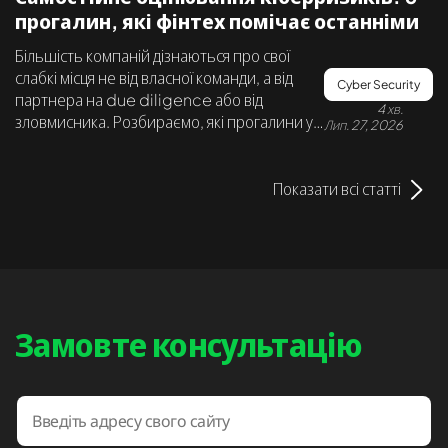
прогалин, які фінтех помічає останніми
Більшість компаній дізнаються про свої
слабкі місця не від власної команди, а від
Cyber Security
партнера на due diligence або від
4 хв.
зловмисника. Розбираємо, які прогалини у
Лип. 27, 2026
фінтеху залишаються непоміченими
найдовше й чому.
Показати всі статті
Замовте консультацію