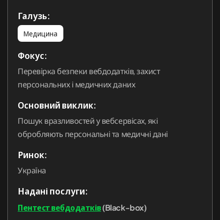
Галузь:
Рішення
Медицина
Охорона здоров’я
Фокус:
Фінтех
Перевірка безпеки вебдодатків, захист
Малий бізнес
персональних і медичних даних
Основний виклик:
Пошук вразливостей у вебсервісах, які
обробляють персональні та медичні дані
Ринок:
Україна
Надані послуги:
Пентест вебдодатків
(Black-box)