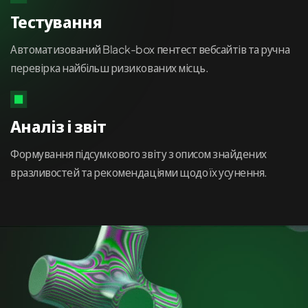
Тестування
Автоматизований Black-box пентест вебсайтів та ручна
перевірка найбільш ризикованих місць.
Аналіз і звіт
Формування підсумкового звіту з описом знайдених
вразливостей та рекомендаціями щодо їх усунення.