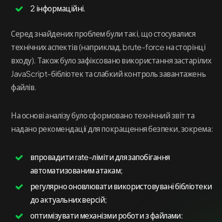
2 інформаційні.
Серед знайдених проблем були такі, що стосувалися
технічних аспектів (наприклад, brute-force на сторінці
входу). Також було зафіксовано використання застарілих
JavaScript-бібліотек та слабкий контроль завантажень
файлів.
На основі аналізу було сформовано технічний звіт та
надано рекомендації для покращення безпеки, зокрема:
впровадити rate-ліміти для запобігання
автоматизованим атакам;
регулярно оновлювати використовувані бібліотеки
до актуальних версій;
оптимізувати механізми роботи з файлами: