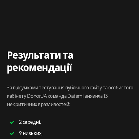
Результати та
рекомендації
За підсумками тестування публічного сайту та особистого
кабінету DonorUA команда Datami виявила 13
некритичних вразливостей:
2 середні,
9 низьких,