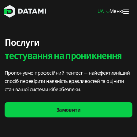
UA
Меню
Послуги тестування на проникнення
Послуги
Пентест мережі
тестування на проникнення
Пентест інфраструктури
Пропонуємо професійний пентест — найефективніший
Пентест мобільних додатків
спосіб перевірити наявність вразливостей та оцінити
Пентест вебзастосунків
стан вашої системи кібербезпеки.
Зовнішній пентест
Замовити
Внутрішній пентест
Пентест блокчейну