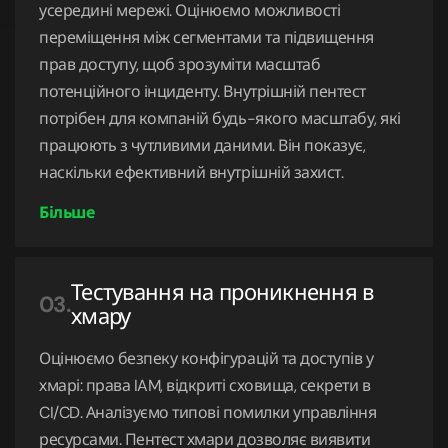
усередині мережі. Оцінюємо можливості
переміщення між сегментами та підвищення
15.
Розширений пентест
прав доступу, щоб зрозуміти масштаб
потенційного інциденту. Внутрішній пентест
16.
Пентест бездротової мережі (Wi-Fi)
потрібен для компаній будь-якого масштабу, які
працюють з чутливими даними. Він показує,
17.
White-box пентест
наскільки ефективний внутрішній захист.
18.
Black-box пентест
19.
Gray-box пентест
Тестування на проникнення в
03.
хмару
Оцінюємо безпеку конфігурацій та доступів у
хмарі: права IAM, відкриті сховища, секрети в
CI/CD. Аналізуємо типові помилки управління
ресурсами. Пентест хмари дозволяє виявити