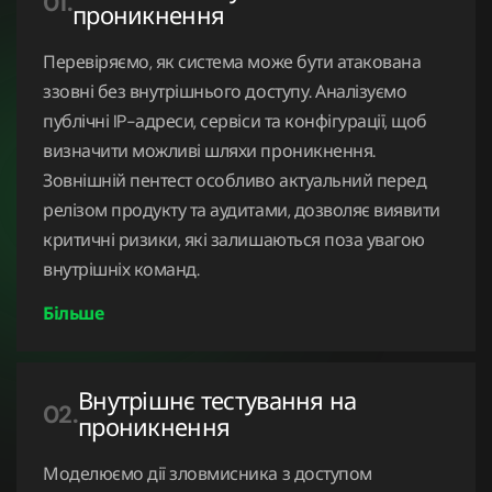
01.
проникнення
08.
Тестування на проникнення в API
Перевіряємо, як система може бути атакована
ззовні без внутрішнього доступу. Аналізуємо
09.
Тестування на проникнення в
публічні IP-адреси, сервіси та конфігурації, щоб
AWS
визначити можливі шляхи проникнення.
Зовнішній пентест особливо актуальний перед
10.
Тестування на проникнення в GCP
релізом продукту та аудитами, дозволяє виявити
критичні ризики, які залишаються поза увагою
11.
Тестування на проникнення в
внутрішніх команд.
Azure
12.
Пентест інфраструктури
Внутрішнє тестування на
13.
Пентест з об'єктивною орієнтацією
02.
проникнення
14.
CheckBox тестування на
Моделюємо дії зловмисника з доступом
проникнення