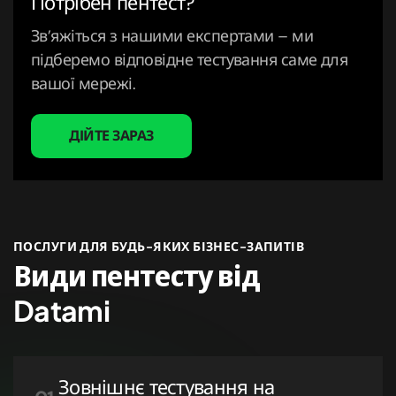
Потрібен пентест?
Зв’яжіться з нашими експертами – ми
підберемо відповідне тестування саме для
вашої мережі.
ДІЙТЕ ЗАРАЗ
ПОСЛУГИ ДЛЯ БУДЬ-ЯКИХ БІЗНЕС-ЗАПИТІВ
Види пентесту від
Datami
07.
Пентест блокчейну
Зовнішнє тестування на