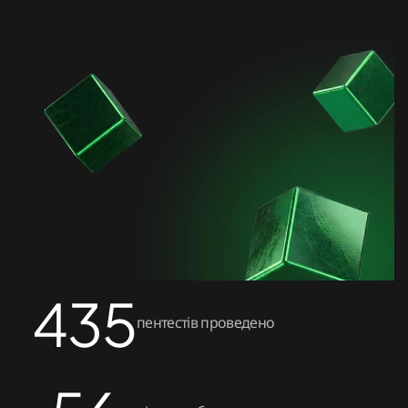
Пентест API
Пентест хмари
Пентест Azure
Пентест AWS
Проведення аудиту безпеки коду
Аудит смартконтрактів
Зворотне проєктування
435
пентестів проведено
Моніторинг кібербезпеки 24/7
Лікування та відновлення системи