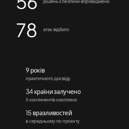
56
рішень з безпеки впроваджено
Рішення
78
Охорона здоров’я
атак відбито
Фінтех
Малий бізнес
9 років
практичного досвіду
34 країни залучено
5 континентів охоплено
15 вразливостей
в середньому по проєкту