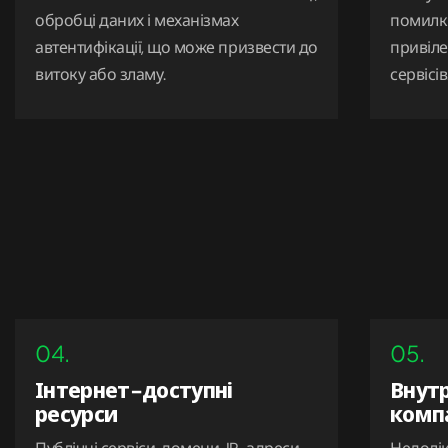
обробці даних і механізмах
помилки
автентифікації, що може призвести до
привіле
витоку або зламу.
сервісів
04.
05.
Інтернет-доступні
Внут
ресурси
компа