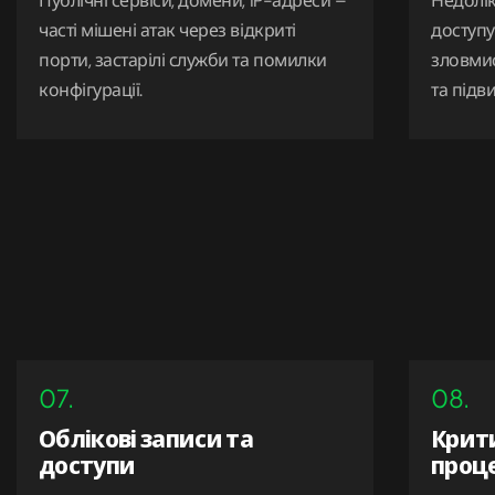
Публічні сервіси, домени, IP-адреси –
Недолік
часті мішені атак через відкриті
доступу
порти, застарілі служби та помилки
зловми
конфігурації.
та підв
07.
08.
Облікові записи та
Крити
доступи
проц