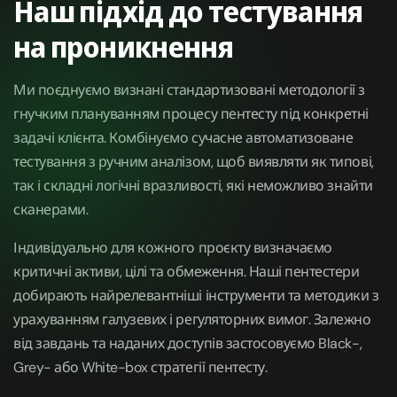
Наш підхід до тестування
на проникнення
Ми поєднуємо визнані стандартизовані методології з
гнучким плануванням процесу пентесту під конкретні
задачі клієнта. Комбінуємо сучасне автоматизоване
тестування з ручним аналізом, щоб виявляти як типові,
так і складні логічні вразливості, які неможливо знайти
сканерами.
Індивідуально для кожного проєкту визначаємо
критичні активи, цілі та обмеження. Наші пентестери
добирають найрелевантніші інструменти та методики з
урахуванням галузевих і регуляторних вимог. Залежно
від завдань та наданих доступів застосовуємо Black-,
Grey- або White-box стратегії пентесту.