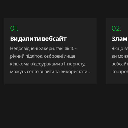
01.
02.
Видалити вебсайт
Злам
Недосвідчені хакери, такі як 15-
Якщо ва
річний підліток, озброєні лише
ви може
кількома відеоуроками з Інтернету,
вебсайт
можуть легко знайти та використати
контрол
слабкі місця вебсайту, щоб назавжди
сплачен
саботувати його. Незахищені
вебсайти є особливо вразливими
мішенями для таких
аматорів-«недохакерів».