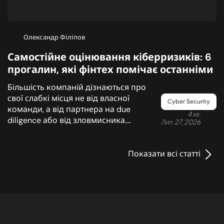
Олександр Філіпов
Самостійне оцінювання кіберризиків: 6
прогалин, які фінтех помічає останніми
Більшість компаній дізнаються про
свої слабкі місця не від власної
Cyber Security
команди, а від партнера на due
4 хв.
diligence або від зловмисника.
Лип. 27, 2026
Розбираємо, які прогалини у фінтеху
залишаються непоміченими
найдовше й чому.
Показати всі статті