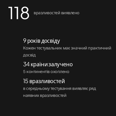
118
Рішення
вразливостей виявлено
Охорона здоров’я
Фінтех
9 років досвіду
Малий бізнес
Кожен тестувальник має значний практичний
досвід
34 країни залучено
5 континентів охоплено
15 вразливостей
в середньому тестування виявляє ряд
наявних вразливостей