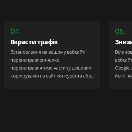
04.
05.
Вкрасти трафік
Знизи
Встановлення на вашому вебсайті
Встанов
перенаправлення, яке
вебсайт
перенаправлятиме частину цільових
Google 
користувачів на сайт конкурента або
його по
будь-який інший ресурс.
Зловмисники також можуть
розміщувати небажані рекламні
банери на вашому сайті.