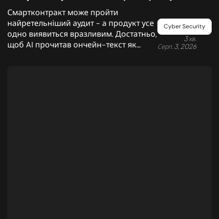
створює нову поверхню атаки у Web3
Смартконтракт може пройти
найретельніший аудит - а продукт усе
Cyber Security
одно виявиться вразливим. Достатньо,
3 хв.
щоб AI прочитав ончейн-текст як
Серп. 3, 2026
команду, а не як дані. Розбираємо
новий клас ризиків на знахідці Datami.