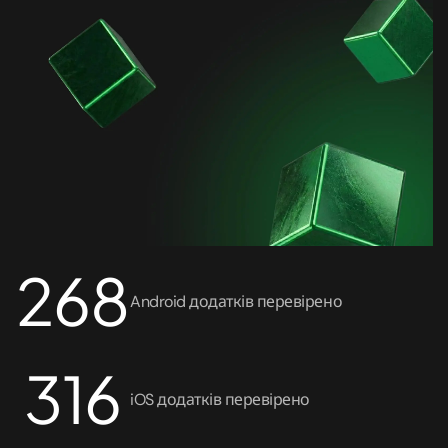
Пентест API
Пентест хмари
Пентест Azure
Пентест AWS
Проведення аудиту безпеки коду
Аудит смартконтрактів
268
Зворотне проєктування
Android додатків перевірено
Моніторинг кібербезпеки 24/7
316
iOS додатків перевірено
Лікування та відновлення системи