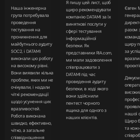
Я пишу цей лист, щоб
Наша інженерна
Євген 
щиро рекомендувати
група потребувала
генера
компанію DATAMI за їх
проведення
директ
виняткові послуги у
тестування на
разом з
сфері тестування
проникнення для
команд
інформаційної
майбутнього аудиту
щиру п
безпеки. Як
SOC2, і DATAMI
за успі
представники RIA.com,
виконали цю роботу
вразли
ми мали задоволення
на високому рівні.
проєкті
співпрацювати з
Вони виявили кілька
DATAMI під час
Дякуєм
проблем, яких ми не
проведення аудиту
операт
очікували, і надали
безпеки, в ході якого
високи
чіткі рекомендації
вони здійснили
профес
щодо усунення цих
пентест чорного
проявле
вразливостей.
ящика для одного з
нашої с
Робота виконана
наших клієнтів.
Щиро б
швидко, ефективно,
та кож
чітко, а загальне
співроб
співвідношення