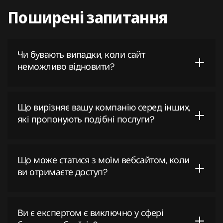
Поширені запитання
Чи бувають випадки, коли сайт
неможливо відновити?
Чим раніше ви звернетеся до нас, тим більше
шансів відновити ваші втрачені дані та
Що вирізняє вашу компанію серед інших,
які пропонують подібні послуги?
якнайшвидше запустити ваш вебсайт знову.
У зв’язку з необхідністю безпечних і захищених
онлайн-транзакцій наша компанія Datami була
Що може статися з моїм вебсайтом, коли
ви отримаєте доступ?
заснована у 2016 році. Наш великий інтернет-
магазин, розташований у США, потребував
Ми ніколи не отримуємо доступ до ваших сайтів,
надійних технологій для захисту даних клієнтів, а
ми лише забезпечуємо його захист та надаємо
Ви є експертом є виключно у сфері
також для забезпечення високоякісної роботи