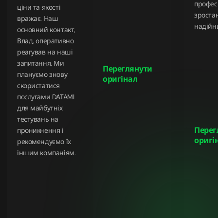
профес
ціни та якості
зроста
вражає. Наш
надійн
основний контакт,
Влад, оперативно
реагував на наші
запитання. Ми
Переглянути
плануємо знову
оригінал
скористатися
послугами DATAMI
для майбутніх
тестувань на
Перег
проникнення і
оригі
рекомендуємо їх
іншим компаніям.