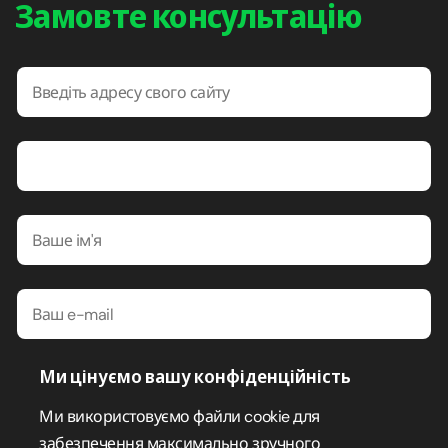
Замовте консультацію
Ми цінуємо вашу конфіденційність
Отримати консультацію
Ми використовуємо файли cookie для
Надсилаючи цю форму, я підтверджую, що прочитав і
забезпечення максимально зручного