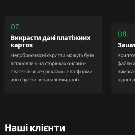
07.
08.
Викрасти дані платіжних
карток
Заши
Недобросовісні скрипти можуть бути
Крипто
встановлені на сторінках онлайн-
файли 
платежів через рекламні платформи
вимагаю
або служби вебаналітики, щоб
відновл
викрадати інформацію про кредитні
картки.
Наші клієнти