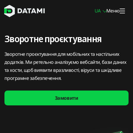
UA
Меню
Послуги тестування на проникнення
Зворотне проєктування
Пентест мережі
Зворотне проєктування для мобільних та настільних
Пентест інфраструктури
додатків. Ми ретельно аналізуємо вебсайти, бази даних
та хости, щоб виявити вразливості, віруси та шкідливе
Пентест мобільних додатків
програмне забезпечення.
Пентест вебзастосунків
Зовнішній пентест
Замовити
Внутрішній пентест
Пентест блокчейну