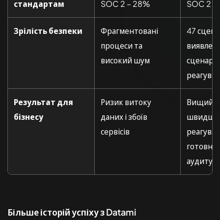
стандартам
SOC 2 – 28%
SOC 2 –
Зрілість безпеки
Фрагментовані
47 сцена
процеси та
виявленн
високий шум
сценарії
реагува
Результат для
Ризик витоку
Вищий к
бізнесу
даних і збоїв
швидше
сервісів
реагуван
готовніс
аудиту
Більше історій успіху з Datami