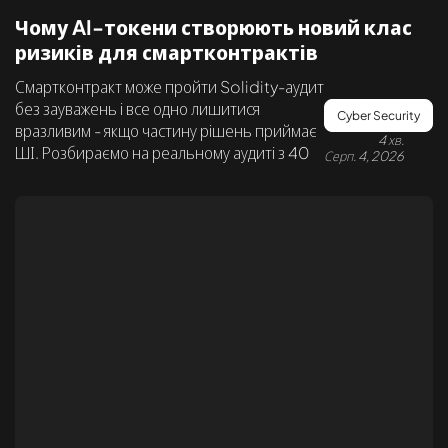
Чому AI-токени створюють новий клас
ризиків для смартконтрактів
Смартконтракт може пройти Solidity-аудит
без зауважень і все одно лишитися
Cyber Security
вразливим - якщо частину рішень приймає
4 хв.
ШІ. Розбираємо на реальному аудиті з 40
Серп. 4, 2026