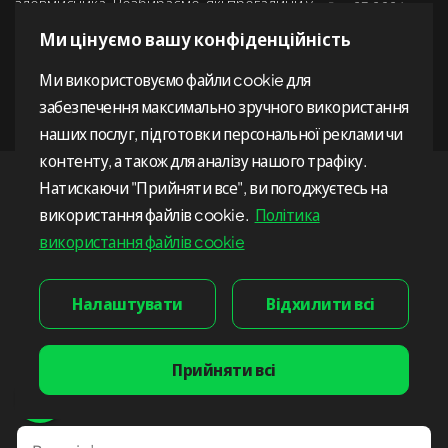
зловмисника. Розбираємо, які прогалини у
Лип. 27, 2026
фінтеху залишаються непоміченими
Ми цінуємо вашу конфіденційність
найдовше й чому.
Показати всі статті
Ми використовуємо файли cookie для
забезпечення максимально зручного використання
наших послуг, підготовки персональної реклами чи
контенту, а також для аналізу нашого трафіку.
Натискаючи "Прийняти все", ви погоджуєтесь на
використання файлів cookie.
Політика
Замовте консультацію
використання файлів cookie
Налаштувати
Відхилити всі
Прийняти всі