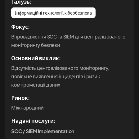
Галузь:
Рішення
Інформаційні технології, кібербезпека
Охорона здоров’я
Фокус:
Впровадження SOC та SIEM для централізованого
Фінтех
моніторингу безпеки
Малий бізнес
Основний виклик:
Відсутність централізованого моніторингу,
повільне виявлення інцидентів і ризик
компрометації даних
Ринок:
Міжнародний
Надані послуги:
SOC / SIEM Implementation