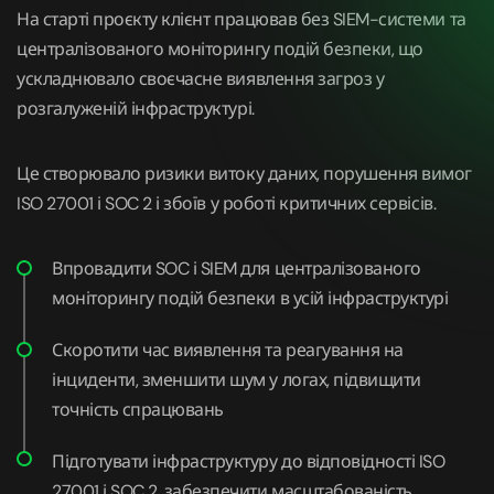
На старті проєкту клієнт працював без SIEM-системи та
централізованого моніторингу подій безпеки, що
ускладнювало своєчасне виявлення загроз у
розгалуженій інфраструктурі.
Це створювало ризики витоку даних, порушення вимог
ISO 27001 і SOC 2 і збоїв у роботі критичних сервісів.
Впровадити SOC і SIEM для централізованого
моніторингу подій безпеки в усій інфраструктурі
Скоротити час виявлення та реагування на
інциденти, зменшити шум у логах, підвищити
точність спрацювань
Підготувати інфраструктуру до відповідності ISO
27001 і SOC 2, забезпечити масштабованість