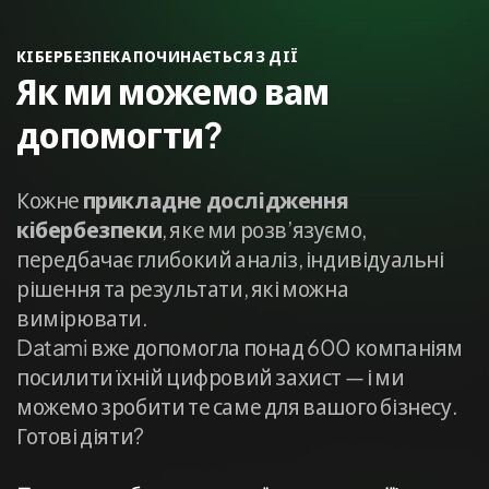
КІБЕРБЕЗПЕКА ПОЧИНАЄТЬСЯ З ДІЇ
Як ми можемо вам
допомогти?
Кожне
прикладне дослідження
кібербезпеки
, яке ми розв’язуємо,
передбачає глибокий аналіз, індивідуальні
рішення та результати, які можна
вимірювати.
Datami вже допомогла понад 600 компаніям
посилити їхній цифровий захист — і ми
можемо зробити те саме для вашого бізнесу.
Готові діяти?