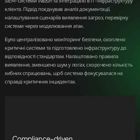
SIEM-системи Wazuh та інтеграцією в ІТ-інфраструктуру
клієнта. Підхід поєднував аналіз документації,
налаштування сценаріїв виявлення загроз, перевірку
системи через моделювання атак.
Було централізовано моніторинг безпеки, охоплено
критичні системи та підготовлено інфраструктуру до
відповідності стандартам. Налаштовано правила
виявлення, зменшено шум у логах, скорочено кількість
хибних спрацювань, щоб система фокусувалася на
справді критичних інцидентах.
Compliance-driven