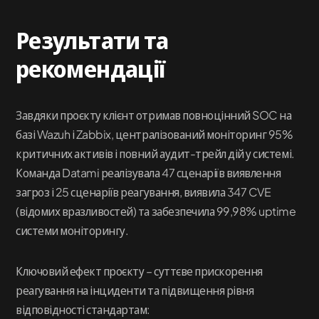
Результати та
рекомендації
Завдяки проєкту клієнт отримав повноцінний SOC на
базі Wazuh і Zabbix, централізований моніторинг 95%
критичних активів і повний аудит-трейл дій у системі.
Команда Datami реалізувала 47 сценаріїв виявлення
загроз і 25 сценаріїв реагування, виявила 347 CVE
(відомих вразливостей) та забезпечила 99,98% uptime
системи моніторингу.
Ключовий ефект проєкту – суттєве прискорення
реагування на інциденти та підвищення рівня
відповідності стандартам: