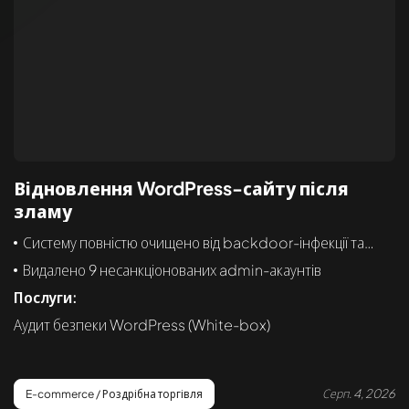
Відновлення WordPress-сайту після
зламу
Систему повністю очищено від backdoor-інфекції та
webshell
Видалено 9 несанкціонованих admin-акаунтів
Послуги:
Аудит безпеки WordPress (White-box)
Серп. 4, 2026
E-commerce / Роздрібна торгівля