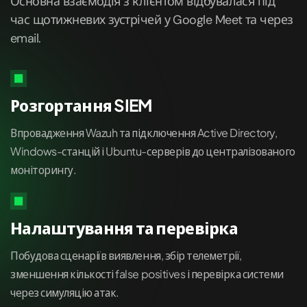
Основна взаємодія з клієнтом відбувалася під
час щотижневих зустрічей у Google Meet та через
email.
Розгортання SIEM
Впровадження Wazuh та підключення Active Directory,
Windows-станцій і Ubuntu-серверів до централізованого
моніторингу.
Налаштування та перевірка
Побудова сценаріїв виявлення, збір телеметрії,
зменшення кількості false positives і перевірка системи
через симуляцію атак.