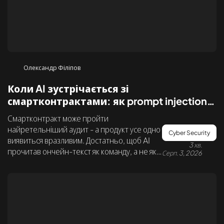
Олександр Філіпов
Коли AI зустрічається зі
смартконтрактами: як prompt injection
створює нову поверхню атаки у Web3
Смартконтракт може пройти
найретельніший аудит - а продукт усе одно
Cyber Security
виявиться вразливим. Достатньо, щоб AI
3 хв.
прочитав ончейн-текст як команду, а не як
Серп. 3, 2026
дані. Розбираємо новий клас ризиків на
знахідці Datami.