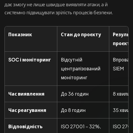
дає змогу не лише швидше виявляти атаки, а й
системно підвищувати зрілість процесів безпеки.
Показник
Стан до проєкту
Результ
проєкту
SOC і моніторинг
Відсутній
Впровад
централізований
SIEM
моніторинг
Час виявлення
До 36 годин
8 хвилин
Час реагування
До 8 годин
35 хвил
Відповідність
ISO 27001 – 32%,
ISO 2700