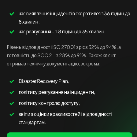
час виявлення інцидентів скоротився з 36 годин до
8 хвилин;
час реагування – з 8 годин до 35 хвилин.
Рівень відповідності ISO 27001 зріс з 32% до 94%, а
готовність до SOC 2 – з 28% до 91%. Також клієнт
отримав технічну документацію, зокрема:
Disaster Recovery Plan,
політику реагування на інциденти,
політику контролю доступу,
звіти з оцінки вразливостей і відповідності
стандартам.