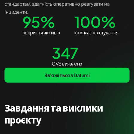
стандартам, здатність оперативно реагувати на
інциденти.
95%
100%
покриття активів
комплаєнс логування
347
CVE виявлено
Зв'яжіться з Datami
Завдання та виклики
проєкту