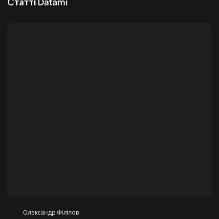
Cтатті Datami
Олександр Філіпов